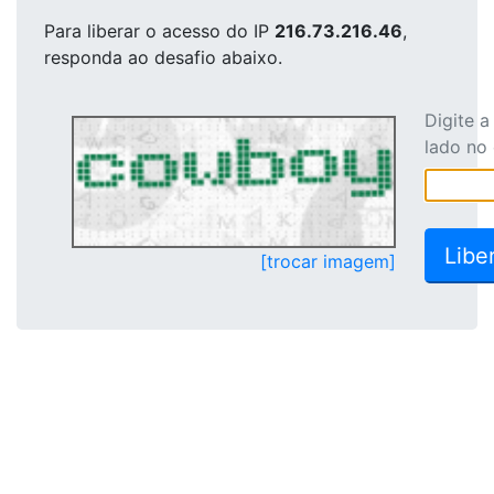
Para liberar o acesso
do IP
216.73.216.46
,
responda ao desafio abaixo.
Digite 
lado no
[trocar imagem]