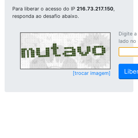
Para liberar o acesso
do IP
216.73.217.150
,
responda ao desafio abaixo.
Digite 
lado no
[trocar imagem]